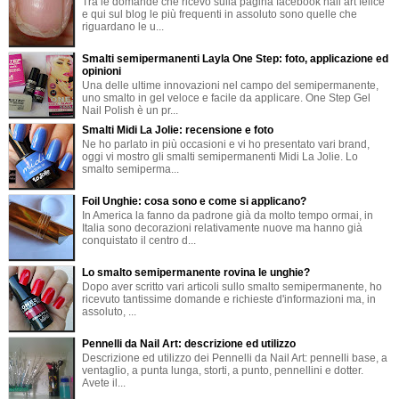
Tra le domande che ricevo sulla pagina facebook nail art felice
e qui sul blog le più frequenti in assoluto sono quelle che
riguardano le u...
Smalti semipermanenti Layla One Step: foto, applicazione ed
opinioni
Una delle ultime innovazioni nel campo del semipermanente,
uno smalto in gel veloce e facile da applicare. One Step Gel
Nail Polish è un pr...
Smalti Midi La Jolie: recensione e foto
Ne ho parlato in più occasioni e vi ho presentato vari brand,
oggi vi mostro gli smalti semipermanenti Midi La Jolie. Lo
smalto semiperma...
Foil Unghie: cosa sono e come si applicano?
In America la fanno da padrone già da molto tempo ormai, in
Italia sono decorazioni relativamente nuove ma hanno già
conquistato il centro d...
Lo smalto semipermanente rovina le unghie?
Dopo aver scritto vari articoli sullo smalto semipermanente, ho
ricevuto tantissime domande e richieste d'informazioni ma, in
assoluto, ...
Pennelli da Nail Art: descrizione ed utilizzo
Descrizione ed utilizzo dei Pennelli da Nail Art: pennelli base, a
ventaglio, a punta lunga, storti, a punto, pennellini e dotter.
Avete il...