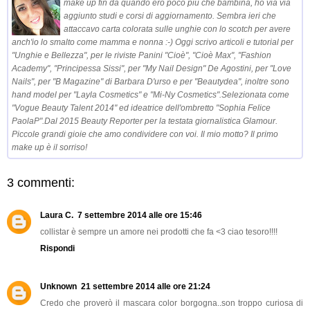
make up fin da quando ero poco più che bambina, ho via via
aggiunto studi e corsi di aggiornamento. Sembra ieri che
attaccavo carta colorata sulle unghie con lo scotch per avere
anch'io lo smalto come mamma e nonna :-) Oggi scrivo articoli e tutorial per
"Unghie e Bellezza", per le riviste Panini "Cioè", "Cioè Max", "Fashion
Academy", "Principessa Sissi", per "My Nail Design" De Agostini, per "Love
Nails", per "B Magazine" di Barbara D'urso e per "Beautydea", inoltre sono
hand model per "Layla Cosmetics" e "Mi-Ny Cosmetics".Selezionata come
"Vogue Beauty Talent 2014" ed ideatrice dell'ombretto "Sophia Felice
PaolaP".Dal 2015 Beauty Reporter per la testata giornalistica Glamour.
Piccole grandi gioie che amo condividere con voi. Il mio motto? Il primo
make up è il sorriso!
3 commenti:
Laura C.
7 settembre 2014 alle ore 15:46
collistar è sempre un amore nei prodotti che fa <3 ciao tesoro!!!!
Rispondi
Unknown
21 settembre 2014 alle ore 21:24
Credo che proverò il mascara color borgogna..son troppo curiosa di