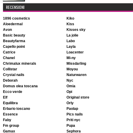
RECENSIONI
1896 cosmetics
kiko
aloedermal
kiss
avon
kisses sky
basic beauty
la jolie
beautyfarma
labo
capello point
layla
catrice
loacenter
chanel
mi-ny
chrimalux minerals
missdarling
collistar
moyou
crystal nails
naturwaren
deborah
nyc
domus olea toscana
omia
ecco verde
opi
elf
original store
equilibra
orly
erbario toscano
paolap
essence
pics nails
faby
priti nyc
fm group
pupa
gamax
sephora