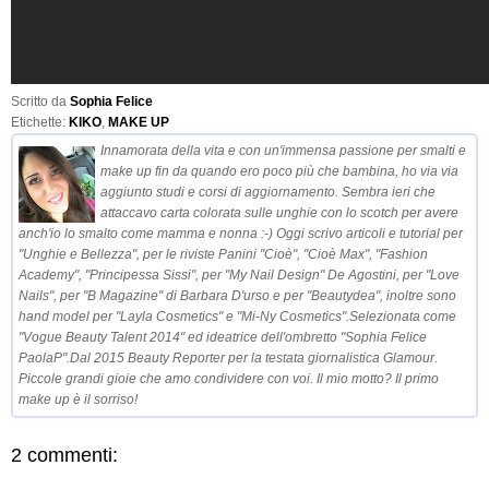
Scritto da
Sophia Felice
Etichette:
KIKO
,
MAKE UP
Innamorata della vita e con un'immensa passione per smalti e
make up fin da quando ero poco più che bambina, ho via via
aggiunto studi e corsi di aggiornamento. Sembra ieri che
attaccavo carta colorata sulle unghie con lo scotch per avere
anch'io lo smalto come mamma e nonna :-) Oggi scrivo articoli e tutorial per
"Unghie e Bellezza", per le riviste Panini "Cioè", "Cioè Max", "Fashion
Academy", "Principessa Sissi", per "My Nail Design" De Agostini, per "Love
Nails", per "B Magazine" di Barbara D'urso e per "Beautydea", inoltre sono
hand model per "Layla Cosmetics" e "Mi-Ny Cosmetics".Selezionata come
"Vogue Beauty Talent 2014" ed ideatrice dell'ombretto "Sophia Felice
PaolaP".Dal 2015 Beauty Reporter per la testata giornalistica Glamour.
Piccole grandi gioie che amo condividere con voi. Il mio motto? Il primo
make up è il sorriso!
2 commenti: