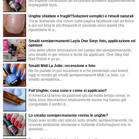
più esperte continuano ad incontrare problemi apparentemente
inspiegabili dura...
Unghie sfaldate e fragili?Soluzioni semplici e rimedi naturali
Tra le domande che ricevo sulla pagina facebook nail art felice
e qui sul blog le più frequenti in assoluto sono quelle che
riguardano le u...
Smalti semipermanenti Layla One Step: foto, applicazione ed
opinioni
Una delle ultime innovazioni nel campo del semipermanente,
uno smalto in gel veloce e facile da applicare. One Step Gel
Nail Polish è un pr...
Smalti Midi La Jolie: recensione e foto
Ne ho parlato in più occasioni e vi ho presentato vari brand,
oggi vi mostro gli smalti semipermanenti Midi La Jolie. Lo
smalto semiperma...
Foil Unghie: cosa sono e come si applicano?
In America la fanno da padrone già da molto tempo ormai, in
Italia sono decorazioni relativamente nuove ma hanno già
conquistato il centro d...
Lo smalto semipermanente rovina le unghie?
Dopo aver scritto vari articoli sullo smalto semipermanente, ho
ricevuto tantissime domande e richieste d'informazioni ma, in
assoluto, ...