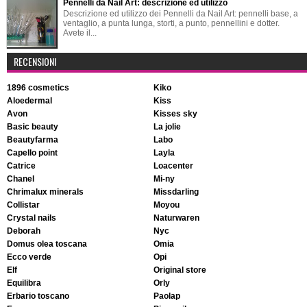
Pennelli da Nail Art: descrizione ed utilizzo
Descrizione ed utilizzo dei Pennelli da Nail Art: pennelli base, a
ventaglio, a punta lunga, storti, a punto, pennellini e dotter.
Avete il...
RECENSIONI
1896 cosmetics
kiko
aloedermal
kiss
avon
kisses sky
basic beauty
la jolie
beautyfarma
labo
capello point
layla
catrice
loacenter
chanel
mi-ny
chrimalux minerals
missdarling
collistar
moyou
crystal nails
naturwaren
deborah
nyc
domus olea toscana
omia
ecco verde
opi
elf
original store
equilibra
orly
erbario toscano
paolap