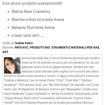
Ecco alcuni prodotti scontatissimi!!!
Matita Neve Cosmetics
Maschera Ristrutturante Avena
Balsamo Nutriente Avena
e tanti tanti altri .....
Scritto da
Sophia Felice
Etichette:
PRITI NYC
,
PRODOTTI BIO
,
STRUMENTI E MATERIALI PER NAIL
ART
Innamorata della vita e con un'immensa passione per smalti e
make up fin da quando ero poco più che bambina, ho via via
aggiunto studi e corsi di aggiornamento. Sembra ieri che
attaccavo carta colorata sulle unghie con lo scotch per avere
anch'io lo smalto come mamma e nonna :-) Oggi scrivo articoli e tutorial per
"Unghie e Bellezza", per le riviste Panini "Cioè", "Cioè Max", "Fashion
Academy", "Principessa Sissi", per "My Nail Design" De Agostini, per "Love
Nails", per "B Magazine" di Barbara D'urso e per "Beautydea", inoltre sono
hand model per "Layla Cosmetics" e "Mi-Ny Cosmetics".Selezionata come
"Vogue Beauty Talent 2014" ed ideatrice dell'ombretto "Sophia Felice
PaolaP".Dal 2015 Beauty Reporter per la testata giornalistica Glamour.