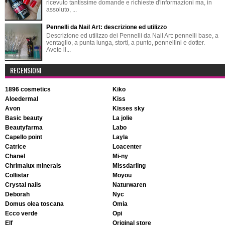
ricevuto tantissime domande e richieste d'informazioni ma, in
assoluto, ...
Pennelli da Nail Art: descrizione ed utilizzo
Descrizione ed utilizzo dei Pennelli da Nail Art: pennelli base, a
ventaglio, a punta lunga, storti, a punto, pennellini e dotter.
Avete il...
RECENSIONI
1896 cosmetics
kiko
aloedermal
kiss
avon
kisses sky
basic beauty
la jolie
beautyfarma
labo
capello point
layla
catrice
loacenter
chanel
mi-ny
chrimalux minerals
missdarling
collistar
moyou
crystal nails
naturwaren
deborah
nyc
domus olea toscana
omia
ecco verde
opi
elf
original store