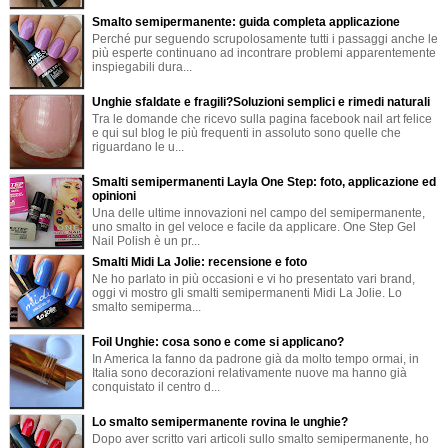
Smalto semipermanente: guida completa applicazione
Perché pur seguendo scrupolosamente tutti i passaggi anche le
più esperte continuano ad incontrare problemi apparentemente
inspiegabili dura...
Unghie sfaldate e fragili?Soluzioni semplici e rimedi naturali
Tra le domande che ricevo sulla pagina facebook nail art felice
e qui sul blog le più frequenti in assoluto sono quelle che
riguardano le u...
Smalti semipermanenti Layla One Step: foto, applicazione ed
opinioni
Una delle ultime innovazioni nel campo del semipermanente,
uno smalto in gel veloce e facile da applicare. One Step Gel
Nail Polish è un pr...
Smalti Midi La Jolie: recensione e foto
Ne ho parlato in più occasioni e vi ho presentato vari brand,
oggi vi mostro gli smalti semipermanenti Midi La Jolie. Lo
smalto semiperma...
Foil Unghie: cosa sono e come si applicano?
In America la fanno da padrone già da molto tempo ormai, in
Italia sono decorazioni relativamente nuove ma hanno già
conquistato il centro d...
Lo smalto semipermanente rovina le unghie?
Dopo aver scritto vari articoli sullo smalto semipermanente, ho