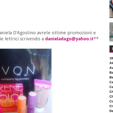
Daniela D'Agostino avrete ottime promozioni e
ie lettrici scrivendo a
danieladago@yahoo.it
**
1
c
c
c
c