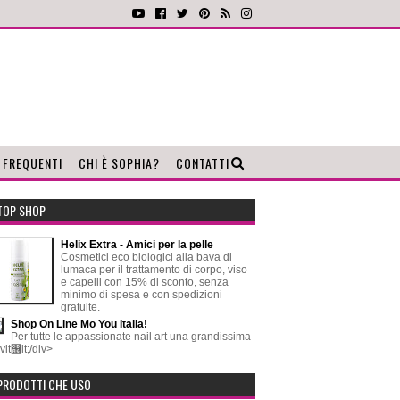
 FREQUENTI
CHI È SOPHIA?
CONTATTI
TOP SHOP
Helix Extra - Amici per la pelle
Cosmetici eco biologici alla bava di
lumaca per il trattamento di corpo, viso
e capelli con 15% di sconto, senza
minimo di spesa e con spedizioni
gratuite.
Shop On Line Mo You Italia!
Per tutte le appassionate nail art una grandissima
vit஦lt;/div>
PRODOTTI CHE USO