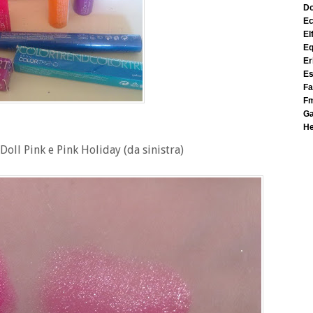
e
el
e
e
e
f
f
h
Doll Pink e Pink Holiday (da sinistra)