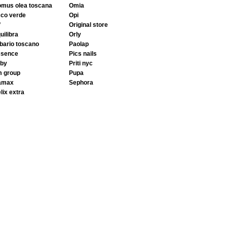
domus olea toscana
omia
cco verde
opi
f
original store
quilibra
orly
rbario toscano
paolap
ssence
pics nails
aby
priti nyc
m group
pupa
gamax
sephora
elix extra