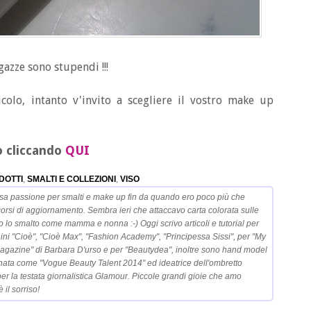
gazze sono stupendi !!!
colo, intanto v'invito a scegliere il vostro make up
to cliccando
QUI
DOTTI
,
SMALTI E COLLEZIONI
,
VISO
sa passione per smalti e make up fin da quando ero poco più che
corsi di aggiornamento. Sembra ieri che attaccavo carta colorata sulle
o lo smalto come mamma e nonna :-) Oggi scrivo articoli e tutorial per
nini "Cioè", "Cioè Max", "Fashion Academy", "Principessa Sissi", per "My
 Magazine" di Barbara D'urso e per "Beautydea", inoltre sono hand model
nata come "Vogue Beauty Talent 2014" ed ideatrice dell'ombretto
r la testata giornalistica Glamour. Piccole grandi gioie che amo
 il sorriso!