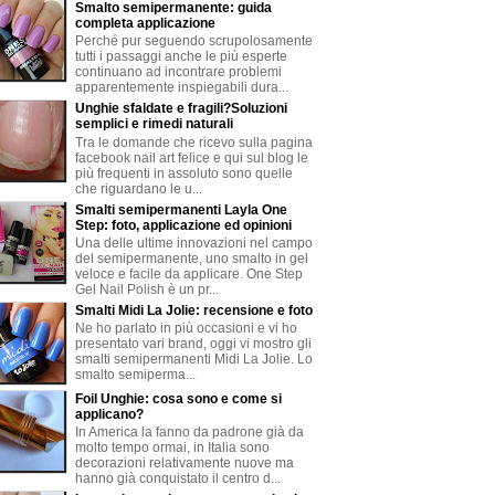
Smalto semipermanente: guida
completa applicazione
Perché pur seguendo scrupolosamente
tutti i passaggi anche le più esperte
continuano ad incontrare problemi
apparentemente inspiegabili dura...
Unghie sfaldate e fragili?Soluzioni
semplici e rimedi naturali
Tra le domande che ricevo sulla pagina
facebook nail art felice e qui sul blog le
più frequenti in assoluto sono quelle
che riguardano le u...
Smalti semipermanenti Layla One
Step: foto, applicazione ed opinioni
Una delle ultime innovazioni nel campo
del semipermanente, uno smalto in gel
veloce e facile da applicare. One Step
Gel Nail Polish è un pr...
Smalti Midi La Jolie: recensione e foto
Ne ho parlato in più occasioni e vi ho
presentato vari brand, oggi vi mostro gli
smalti semipermanenti Midi La Jolie. Lo
smalto semiperma...
Foil Unghie: cosa sono e come si
applicano?
In America la fanno da padrone già da
molto tempo ormai, in Italia sono
decorazioni relativamente nuove ma
hanno già conquistato il centro d...