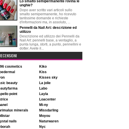
Lo smalto semipermanente rovina le
unghie?
Dopo aver scritto vari articoli sullo
smalto semipermanente, ho ricevuto
tantissime domande e richieste
d'informazioni ma, in assoluto, ...
Pennelli da Nail Art: descrizione ed
utilizzo
Descrizione ed utilizzo dei Pennelli da
Nail Art: pennelli base, a ventaglio, a
punta lunga, storti, a punto, pennellini e
dotter. Avete il...
RECENSIONI
896 cosmetics
kiko
aloedermal
kiss
avon
kisses sky
basic beauty
la jolie
beautyfarma
labo
apello point
layla
atrice
loacenter
chanel
mi-ny
chrimalux minerals
missdarling
ollistar
moyou
rystal nails
naturwaren
deborah
nyc