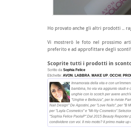
Ho provato anche gli altri prodotti ... ra
Vi mostrerò le foto nel prossimo arti
preferito e ad approfittare degli sconti!
Scoprite tutti i prodotti in scon
Scritto da
Sophia Felice
Etichette:
AVON
,
LABBRA
,
MAKE UP
,
OCCHI
,
PRO
Innamorata della vita e con un'immen
bambina, ho via via aggiunto studi e 
unghie con lo scotch per avere anch'i
"Unghie e Bellezza", per le riviste Pa
Nail Design" De Agostini, per "Love Nails", per "B
per "Layla Cosmetics" e "Mi-Ny Cosmetics".Selezio
"Sophia Felice PaolaP".Dal 2015 Beauty Reporter pe
condividere con voi. Il mio motto? Il primo make up è