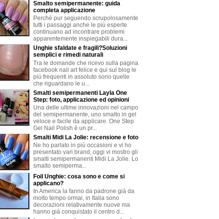
Smalto semipermanente: guida
completa applicazione
Perché pur seguendo scrupolosamente
tutti i passaggi anche le più esperte
continuano ad incontrare problemi
apparentemente inspiegabili dura...
Unghie sfaldate e fragili?Soluzioni
semplici e rimedi naturali
Tra le domande che ricevo sulla pagina
facebook nail art felice e qui sul blog le
più frequenti in assoluto sono quelle
che riguardano le u...
Smalti semipermanenti Layla One
Step: foto, applicazione ed opinioni
Una delle ultime innovazioni nel campo
del semipermanente, uno smalto in gel
veloce e facile da applicare. One Step
Gel Nail Polish è un pr...
Smalti Midi La Jolie: recensione e foto
Ne ho parlato in più occasioni e vi ho
presentato vari brand, oggi vi mostro gli
smalti semipermanenti Midi La Jolie. Lo
smalto semiperma...
Foil Unghie: cosa sono e come si
applicano?
In America la fanno da padrone già da
molto tempo ormai, in Italia sono
decorazioni relativamente nuove ma
hanno già conquistato il centro d...