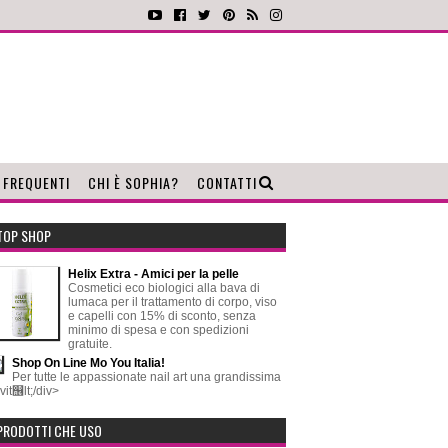
 FREQUENTI
CHI È SOPHIA?
CONTATTI
TOP SHOP
Helix Extra - Amici per la pelle
Cosmetici eco biologici alla bava di
lumaca per il trattamento di corpo, viso
e capelli con 15% di sconto, senza
minimo di spesa e con spedizioni
gratuite.
Shop On Line Mo You Italia!
Per tutte le appassionate nail art una grandissima
vit஦lt;/div>
PRODOTTI CHE USO