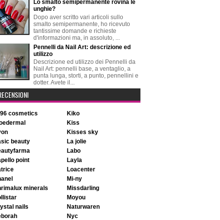
Lo smalto semipermanente rovina le
unghie?
Dopo aver scritto vari articoli sullo
smalto semipermanente, ho ricevuto
tantissime domande e richieste
d'informazioni ma, in assoluto, ...
Pennelli da Nail Art: descrizione ed
utilizzo
Descrizione ed utilizzo dei Pennelli da
Nail Art: pennelli base, a ventaglio, a
punta lunga, storti, a punto, pennellini e
dotter. Avete il...
RECENSIONI
896 cosmetics
kiko
aloedermal
kiss
avon
kisses sky
basic beauty
la jolie
beautyfarma
labo
apello point
layla
atrice
loacenter
chanel
mi-ny
chrimalux minerals
missdarling
ollistar
moyou
rystal nails
naturwaren
deborah
nyc