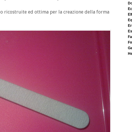
e
 o ricostruite ed ottima per la creazione della forma
el
e
e
e
f
f
h