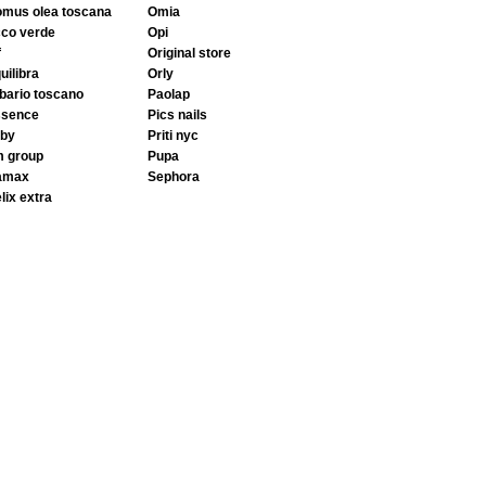
domus olea toscana
omia
cco verde
opi
f
original store
quilibra
orly
rbario toscano
paolap
ssence
pics nails
aby
priti nyc
m group
pupa
gamax
sephora
elix extra