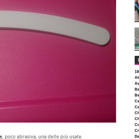
1
c
c
c
c
e
, poco abrasiva, una delle più usate.