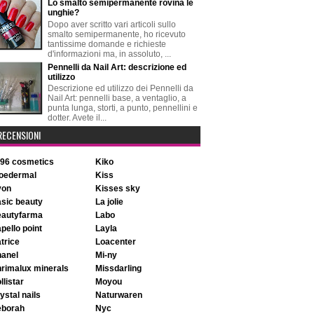
Lo smalto semipermanente rovina le
unghie?
Dopo aver scritto vari articoli sullo
smalto semipermanente, ho ricevuto
tantissime domande e richieste
d'informazioni ma, in assoluto, ...
Pennelli da Nail Art: descrizione ed
utilizzo
Descrizione ed utilizzo dei Pennelli da
Nail Art: pennelli base, a ventaglio, a
punta lunga, storti, a punto, pennellini e
dotter. Avete il...
RECENSIONI
896 cosmetics
kiko
aloedermal
kiss
avon
kisses sky
basic beauty
la jolie
beautyfarma
labo
apello point
layla
atrice
loacenter
chanel
mi-ny
chrimalux minerals
missdarling
ollistar
moyou
rystal nails
naturwaren
deborah
nyc