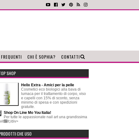
 FREQUENTI
CHI È SOPHIA?
CONTATTI
TOP SHOP
Helix Extra - Amici per la pelle
Cosmetici eco biologici alla bava di
lumaca per il trattamento di corpo, viso
e capelli con 15% di sconto, senza
minimo di spesa e con spedizioni
gratuite.
Shop On Line Mo You Italia!
Per tutte le appassionate nail art una grandissima
vit஦lt;/div>
PRODOTTI CHE USO