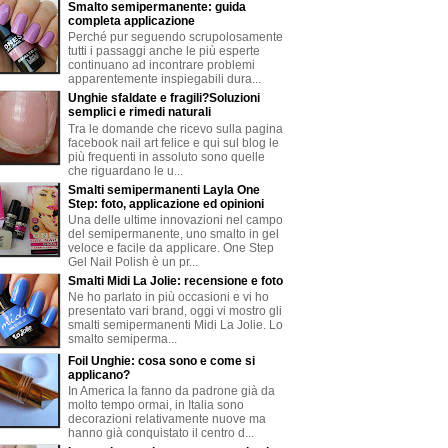
Smalto semipermanente: guida
completa applicazione
Perché pur seguendo scrupolosamente
tutti i passaggi anche le più esperte
continuano ad incontrare problemi
apparentemente inspiegabili dura...
Unghie sfaldate e fragili?Soluzioni
semplici e rimedi naturali
Tra le domande che ricevo sulla pagina
facebook nail art felice e qui sul blog le
più frequenti in assoluto sono quelle
che riguardano le u...
Smalti semipermanenti Layla One
Step: foto, applicazione ed opinioni
Una delle ultime innovazioni nel campo
del semipermanente, uno smalto in gel
veloce e facile da applicare. One Step
Gel Nail Polish è un pr...
Smalti Midi La Jolie: recensione e foto
Ne ho parlato in più occasioni e vi ho
presentato vari brand, oggi vi mostro gli
smalti semipermanenti Midi La Jolie. Lo
smalto semiperma...
Foil Unghie: cosa sono e come si
applicano?
In America la fanno da padrone già da
molto tempo ormai, in Italia sono
decorazioni relativamente nuove ma
hanno già conquistato il centro d...