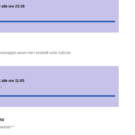
 alle ore 23:36
assaggio quasi mai i prodotti sulle cuticole..
 alle ore 11:05
_^
:50
tetista^^