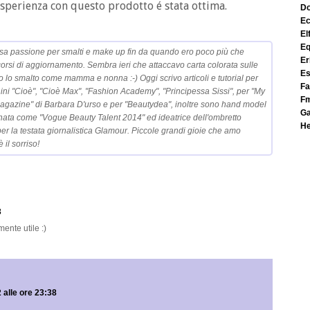
esperienza con questo prodotto é stata ottima.
e
el
e
sa passione per smalti e make up fin da quando ero poco più che
e
corsi di aggiornamento. Sembra ieri che attaccavo carta colorata sulle
e
o lo smalto come mamma e nonna :-) Oggi scrivo articoli e tutorial per
f
nini "Cioè", "Cioè Max", "Fashion Academy", "Principessa Sissi", per "My
f
 Magazine" di Barbara D'urso e per "Beautydea", inoltre sono hand model
nata come "Vogue Beauty Talent 2014" ed ideatrice dell'ombretto
h
r la testata giornalistica Glamour. Piccole grandi gioie che amo
 il sorriso!
3
ente utile :)
 alle ore 23:38