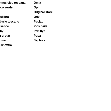
domus olea toscana
omia
cco verde
opi
f
original store
quilibra
orly
rbario toscano
paolap
ssence
pics nails
aby
priti nyc
m group
pupa
gamax
sephora
elix extra