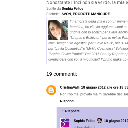
Nonostante l'inci non sia verde, la mia 
Scritto da
Sophia Felice
Etichette:
AVON
,
PRODOTTI MANICURE
Innamorata della vita e con un'immen
bambina, ho via via aggiunto studi e 
unghie con lo scotch per avere anch'i
"Unghie e Bellezza", per le riviste Pa
Nail Design" De Agostini, per "Love Nails", per "B
per "Layla Cosmetics" e "Mi-Ny Cosmetics".Selezio
"Sophia Felice PaolaP".Dal 2015 Beauty Reporter pe
condividere con voi. Il mio motto? Il primo make up è
19 commenti:
CristinaValli
18 giugno 2012 alle ore 18:3
Non l'ho mai provato ma mi sarebbe decisam
Rispondi
Risposte
Sophia Felice
18 giugno 2012
si ben detto !!!