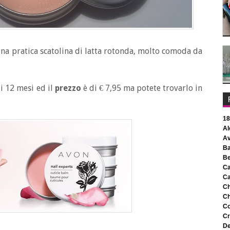
 una pratica scatolina di latta rotonda, molto comoda da
i 12 mesi ed il
prezzo
è di € 7,95 ma potete trovarlo in
1
c
c
c
c