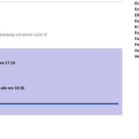
e
el
e
e
9
e
n giveaway con premi ricchi :D
f
f
h
ore 17:10
alle ore 18:36