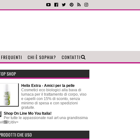
 FREQUENTI
CHI È SOPHIA?
CONTATTI
TOP SHOP
Helix Extra - Amici per la pelle
Cosmetici eco biologici alla bava di
lumaca per il trattamento di corpo, viso
e capelli con 15% di sconto, senza
minimo di spesa e con spedizioni
gratuite.
Shop On Line Mo You Italia!
Per tutte le appassionate nail art una grandissima
vit஦lt;/div>
PRODOTTI CHE USO