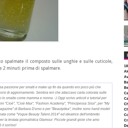
to spalmate il composto sulle unghie e sulle cuticole,
1
re 2 minuti prima di spalmare.
sa passione per smalti e make up fin da quando ero poco più che
corsi di aggiornamento. Sembra ieri che attaccavo carta colorata sulle
c
o lo smalto come mamma e nonna :-) Oggi scrivo articoli e tutorial per
c
nini "Cioè", "Cioè Max", "Fashion Academy", "Principessa Sissi", per "My
 Magazine" di Barbara D'urso e per "Beautydea", inoltre sono hand model
nata come "Vogue Beauty Talent 2014" ed ideatrice dell'ombretto
c
r la testata giornalistica Glamour. Piccole grandi gioie che amo
c
 il sorriso!