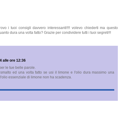
vo i tuoi consigli davvero interessanti!!!! volevo chiederti ma questo
to dura una volta fatto? Grazie per condividere tutti i tuoi segreti!!!
 alle ore 12:36
er le tue belle parole.
malto ed una volta fatto se usi il limone e l'olio dura massimo una
 l'olio essenziale di limone non ha scadenza.