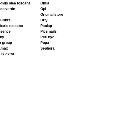
domus olea toscana
omia
cco verde
opi
f
original store
quilibra
orly
rbario toscano
paolap
ssence
pics nails
aby
priti nyc
m group
pupa
gamax
sephora
elix extra