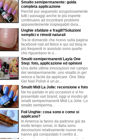
Smalto semipermanente: guida
completa applicazione
Perché pur seguendo scrupolosamente
tutti i passaggi anche le più esperte
continuano ad incontrare problemi
apparentemente inspiegabili dura...
Unghie sfaldate e fragili?Soluzioni
semplici e rimedi naturali
Tra le domande che ricevo sulla pagina
facebook nail art felice e qui sul blog le
più frequenti in assoluto sono quelle
che riguardano le u...
Smalti semipermanenti Layla One
Step: foto, applicazione ed opinioni
Una delle ultime innovazioni nel campo
del semipermanente, uno smalto in gel
veloce e facile da applicare. One Step
Gel Nail Polish è un pr...
Smalti Midi La Jolie: recensione e foto
Ne ho parlato in più occasioni e vi ho
presentato vari brand, oggi vi mostro gli
smalti semipermanenti Midi La Jolie. Lo
smalto semiperma...
Foil Unghie: cosa sono e come si
applicano?
In America la fanno da padrone già da
molto tempo ormai, in Italia sono
decorazioni relativamente nuove ma
hanno già conquistato il centro d...