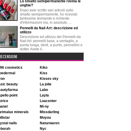
Lo smalto semipermanente rovina le
unghie?
Dopo aver scritto vari articoli sullo
smalto semipermanente, ho ricevuto
tantissime domande e richieste
d'informazioni ma, in assoluto, ...
Pennelli da Nail Art: descrizione ed
utilizzo
Descrizione ed utilizzo dei Pennelli da
Nail Art: pennelli base, a ventaglio, a
punta lunga, storti, a punto, pennellini e
dotter. Avete il...
RECENSIONI
896 cosmetics
kiko
aloedermal
kiss
avon
kisses sky
basic beauty
la jolie
beautyfarma
labo
apello point
layla
atrice
loacenter
chanel
mi-ny
chrimalux minerals
missdarling
ollistar
moyou
rystal nails
naturwaren
deborah
nyc