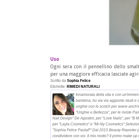
Uso
Ogni sera con il pennellino dello smal
per una maggiore efficacia lasciate agi
Scritto da
Sophia Felice
Etichette:
RIMEDI NATURALI
Innamorata della vita e con un'immen
bambina, ho via via aggiunto studi e 
unghie con lo scotch per avere anch'i
"Unghie e Bellezza", per le riviste Pa
Nail Design" De Agostini, per "Love Nails", per "B
per "Layla Cosmetics" e "Mi-Ny Cosmetics".Selezio
"Sophia Felice PaolaP".Dal 2015 Beauty Reporter pe
condividere con voi. Il mio motto? Il primo make up è