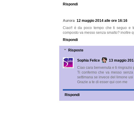
Rispondi
Aurora
12 maggio 2014 alle ore 16:16
Ciao!! è da poco tempo che ti seguo e tro
composto va messo senza smalto? inoltre quan
Rispondi
Risposte
Sophia Felice
13 maggio 2014
Ciao cara benvenuta e ti ringrazio p
Ti confermo che va messo senza s
settimana se invece del limone usi
Grazie a te di esser qui con me
Rispondi