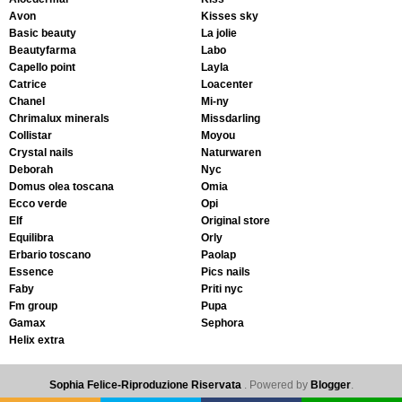
avon
kisses sky
basic beauty
la jolie
beautyfarma
labo
capello point
layla
catrice
loacenter
chanel
mi-ny
chrimalux minerals
missdarling
collistar
moyou
crystal nails
naturwaren
deborah
nyc
domus olea toscana
omia
ecco verde
opi
elf
original store
equilibra
orly
erbario toscano
paolap
essence
pics nails
faby
priti nyc
fm group
pupa
gamax
sephora
helix extra
Sophia Felice-Riproduzione Riservata
. Powered by
Blogger
.