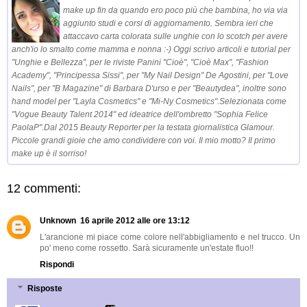
make up fin da quando ero poco più che bambina, ho via via
aggiunto studi e corsi di aggiornamento. Sembra ieri che
attaccavo carta colorata sulle unghie con lo scotch per avere
anch'io lo smalto come mamma e nonna :-) Oggi scrivo articoli e tutorial per
"Unghie e Bellezza", per le riviste Panini "Cioè", "Cioè Max", "Fashion
Academy", "Principessa Sissi", per "My Nail Design" De Agostini, per "Love
Nails", per "B Magazine" di Barbara D'urso e per "Beautydea", inoltre sono
hand model per "Layla Cosmetics" e "Mi-Ny Cosmetics".Selezionata come
"Vogue Beauty Talent 2014" ed ideatrice dell'ombretto "Sophia Felice
PaolaP".Dal 2015 Beauty Reporter per la testata giornalistica Glamour.
Piccole grandi gioie che amo condividere con voi. Il mio motto? Il primo
make up è il sorriso!
12 commenti:
Unknown
16 aprile 2012 alle ore 13:12
L'arancione mi piace come colore nell'abbigliamento e nel trucco. Un
po' meno come rossetto. Sarà sicuramente un'estate fluo!!
Rispondi
Risposte