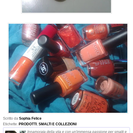
Scritto da
Sophia Felice
Etichette:
PRODOTTI
,
SMALTI E COLLEZIONI
Innamorata della vita e con un'immensa passione per smalti e