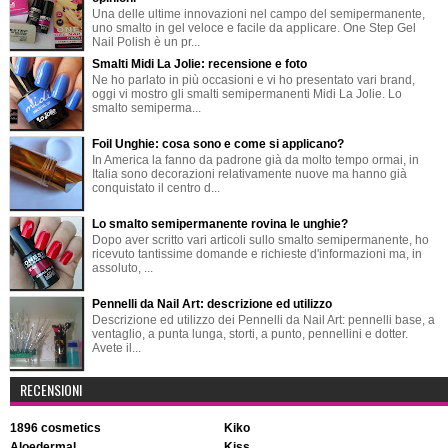
Una delle ultime innovazioni nel campo del semipermanente,
uno smalto in gel veloce e facile da applicare. One Step Gel
Nail Polish è un pr...
Smalti Midi La Jolie: recensione e foto
Ne ho parlato in più occasioni e vi ho presentato vari brand,
oggi vi mostro gli smalti semipermanenti Midi La Jolie. Lo
smalto semiperma...
Foil Unghie: cosa sono e come si applicano?
In America la fanno da padrone già da molto tempo ormai, in
Italia sono decorazioni relativamente nuove ma hanno già
conquistato il centro d...
Lo smalto semipermanente rovina le unghie?
Dopo aver scritto vari articoli sullo smalto semipermanente, ho
ricevuto tantissime domande e richieste d'informazioni ma, in
assoluto, ...
Pennelli da Nail Art: descrizione ed utilizzo
Descrizione ed utilizzo dei Pennelli da Nail Art: pennelli base, a
ventaglio, a punta lunga, storti, a punto, pennellini e dotter.
Avete il...
RECENSIONI
1896 cosmetics
kiko
aloedermal
kiss