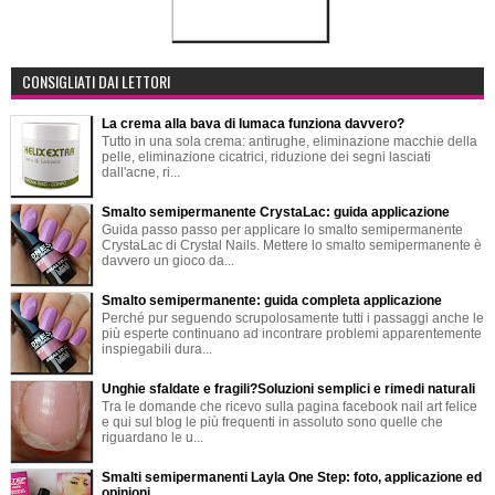
CONSIGLIATI DAI LETTORI
La crema alla bava di lumaca funziona davvero?
Tutto in una sola crema: antirughe, eliminazione macchie della
pelle, eliminazione cicatrici, riduzione dei segni lasciati
dall'acne, ri...
Smalto semipermanente CrystaLac: guida applicazione
Guida passo passo per applicare lo smalto semipermanente
CrystaLac di Crystal Nails. Mettere lo smalto semipermanente è
davvero un gioco da...
Smalto semipermanente: guida completa applicazione
Perché pur seguendo scrupolosamente tutti i passaggi anche le
più esperte continuano ad incontrare problemi apparentemente
inspiegabili dura...
Unghie sfaldate e fragili?Soluzioni semplici e rimedi naturali
Tra le domande che ricevo sulla pagina facebook nail art felice
e qui sul blog le più frequenti in assoluto sono quelle che
riguardano le u...
Smalti semipermanenti Layla One Step: foto, applicazione ed
opinioni