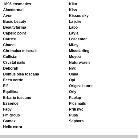
1896 cosmetics
kiko
aloedermal
kiss
avon
kisses sky
basic beauty
la jolie
beautyfarma
labo
capello point
layla
catrice
loacenter
chanel
mi-ny
chrimalux minerals
missdarling
collistar
moyou
crystal nails
naturwaren
deborah
nyc
domus olea toscana
omia
ecco verde
opi
elf
original store
equilibra
orly
erbario toscano
paolap
essence
pics nails
faby
priti nyc
fm group
pupa
gamax
sephora
helix extra