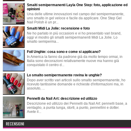
Smalti semipermanenti Layla One Step: foto, applicazione ed
opinioni
Una delle ultime innovazioni nel campo del semipermanente,
uno smalto in gel veloce e facile da applicare. One Step Gel
Nail Polish è un pr...
Smalti Midi La Jolie: recensione e foto
Ne ho parlato in più occasioni e vi ho presentato vari brand,
oggi vi mostro gli smalti semipermanenti Midi La Jolie. Lo
smalto semiperma...
Foil Unghie: cosa sono e come si applicano?
In America la fanno da padrone già da molto tempo ormai, in
Italia sono decorazioni relativamente nuove ma hanno già
conquistato il centro d...
Lo smalto semipermanente rovina le unghie?
Dopo aver scritto vari articoli sullo smalto semipermanente, ho
ricevuto tantissime domande e richieste d'informazioni ma, in
assoluto, ...
Pennelli da Nail Art: descrizione ed utilizzo
Descrizione ed utilizzo dei Pennelli da Nail Art: pennelli base, a
ventaglio, a punta lunga, storti, a punto, pennellini e dotter.
Avete il...
RECENSIONI