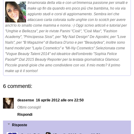
Innamorata della vita e con un'immensa passione per smalti e
make up fin da quando ero poco più che bambina, ho via via
aggiunto studi e corsi di aggiornamento. Sembra ieri che
attaccavo carta colorata sulle unghie con lo scotch per avere
anch'io lo smalto come mamma e nonna :-) Oggi scrivo articoli e tutorial per
"Unghie e Bellezza", per le riviste Panini "Cioè", "Cioè Max", "Fashion
Academy", "Principessa Sissi", per "My Nail Design" De Agostini, per "Love
Nails", per "B Magazine" di Barbara D'urso e per "Beautydea", inoltre sono
hand model per "Layla Cosmetics" e "Mi-Ny Cosmetics".Selezionata come
"Vogue Beauty Talent 2014" ed ideatrice dell'ombretto "Sophia Felice
PaolaP".Dal 2015 Beauty Reporter per la testata giornalistica Glamour.
Piccole grandi gioie che amo condividere con voi. Il mio motto? Il primo
make up è il sorriso!
6 commenti:
deasense
16 aprile 2012 alle ore 22:50
Ottimi consigli!
Rispondi
Risposte